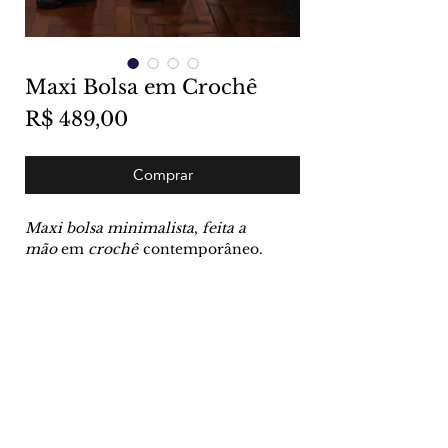
Maxi Bolsa em Crochê
Preço
R$ 489,00
Comprar
Maxi bolsa minimalista
,
feita a
mão
em
crochê
contemporâneo.
Contato
Email:
nuabrand@gmail.com
Sobre
Telefone:
(11) 980388478
Envio e Retorno